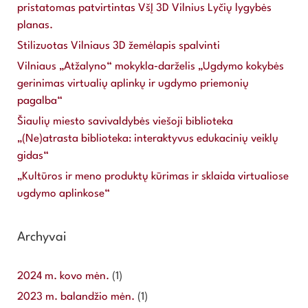
pristatomas patvirtintas VšĮ 3D Vilnius Lyčių lygybės
planas.
Stilizuotas Vilniaus 3D žemėlapis spalvinti
Vilniaus „Atžalyno“ mokykla‐darželis „Ugdymo kokybės
gerinimas virtualių aplinkų ir ugdymo priemonių
pagalba“
Šiaulių miesto savivaldybės viešoji biblioteka
„(Ne)atrasta biblioteka: interaktyvus edukacinių veiklų
gidas“
„Kultūros ir meno produktų kūrimas ir sklaida virtualiose
ugdymo aplinkose“
Archyvai
2024 m. kovo mėn.
(1)
2023 m. balandžio mėn.
(1)