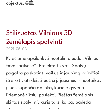
objektus. 🌐🏛️
Stilizuotas Vilniaus 3D
žemėlapis spalvinti
2021-06-03
Kviečiame apsilankyti nuotoliniu būdu „Vilnius
tavo spalvose“. Projekto tikslas. Spalvų
pagalba paskatinti vaikus ir jaunimą vaizdžiai
išreikšti, atskleisti požiūrį, jausmus ir nuotaikas
į juos supančią aplinką, kurioje gyvena.
Priemonė tikslui pasiekti. Pieštas žemėlapis
skirtas spalvinti, kuris tarsi kalba, padeda