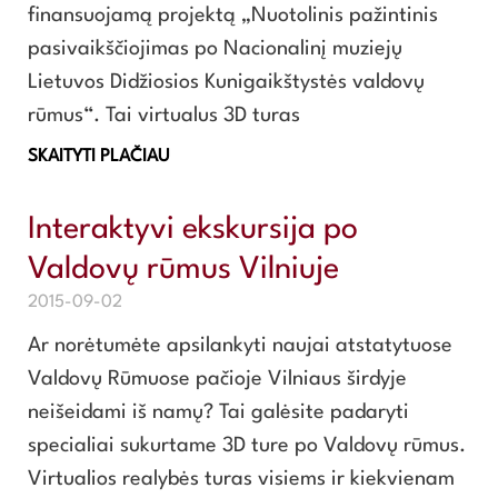
finansuojamą projektą „Nuotolinis pažintinis
pasivaikščiojimas po Nacionalinį muziejų
Lietuvos Didžiosios Kunigaikštystės valdovų
rūmus“. Tai virtualus 3D turas
SKAITYTI PLAČIAU
Interaktyvi ekskursija po
Valdovų rūmus Vilniuje
2015-09-02
Ar norėtumėte apsilankyti naujai atstatytuose
Valdovų Rūmuose pačioje Vilniaus širdyje
neišeidami iš namų? Tai galėsite padaryti
specialiai sukurtame 3D ture po Valdovų rūmus.
Virtualios realybės turas visiems ir kiekvienam