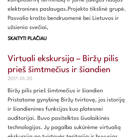
kompiuterinį terminalą ir jame įdiegus naujas
elektronines paslaugas.Projekto tikslinė grupė.
Pasvalio krašto bendruomenė bei Lietuvos ir
užsienio svečiai,
SKAITYTI PLAČIAU
Virtuali ekskursija – Biržų pilis
prieš šimtmečius ir šiandien
2017-01-20
Biržų pilis prieš šimtmečius ir šiandien
Pristatome gynybinę Biržų tvirtovę, jos istoriją
ir šiandienines funkcijas kuo platesnei
auditorijai. Buvo pasitelktos šiuolaikinės
technologijos. Jų pagalba sukūrėme virtualią
ekskursiją po tvirtovės teritoriją ir buvusias