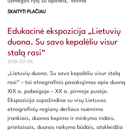
užmegzti ryšį su aplinka, lavina
SKAITYTI PLAČIAU
Edukacinė ekspozicija „Lietuvių
duona. Su savo kepalėliu visur
stalą rasi“
2018-02-06
„Lietuvių duona. Su savo kepalėliu visur stalą
rasi“ – tai etnografinis pasakojimas apie duoną
XIX a. pabaigoje – XX a. pirmoje pusėje.
Ekspozicija supažindina su visų Lietuvos
etnografinių regionų derliaus nuėmimo
įrankiais, duonos kepimo ir minkymo indais,
prietaisais, duonos raikymo būdais, atskleidžia