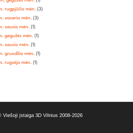
m. gegužės mėn.
(1)
m. rugpjūčio mėn.
(3)
m. vasario mėn.
(3)
m. sausio mėn.
(1)
m. gegužės mėn.
(1)
m. sausio mėn.
(1)
m. gruodžio mėn.
(1)
m. rugsėjo mėn.
(1)
 Viešoji įstaiga 3D Vilnius 2008-2026