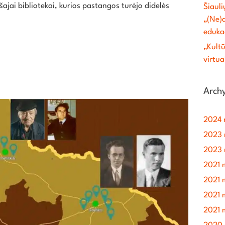
šajai bibliotekai, kurios pastangos turėjo didelės
Šiauli
„(Ne)a
edukac
„Kultū
virtu
Arch
2024 
2023 
2023 
2021 
2021 m
2021 
2021 