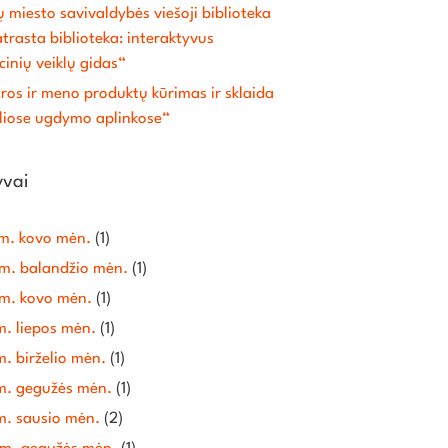
ų miesto savivaldybės viešoji biblioteka
trasta biblioteka: interaktyvus
inių veiklų gidas“
ros ir meno produktų kūrimas ir sklaida
aliose ugdymo aplinkose“
yvai
m. kovo mėn.
(1)
m. balandžio mėn.
(1)
m. kovo mėn.
(1)
m. liepos mėn.
(1)
. birželio mėn.
(1)
m. gegužės mėn.
(1)
m. sausio mėn.
(2)