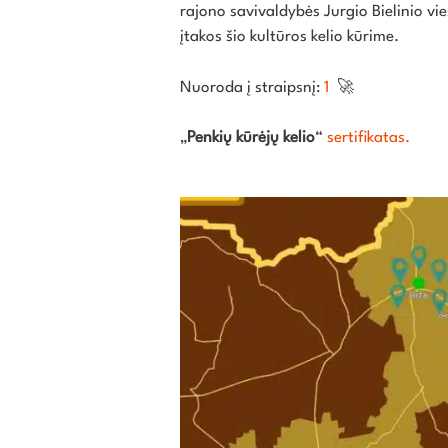
rajono savivaldybės Jurgio Bielinio vie
įtakos šio kultūros kelio kūrime.
Nuoroda į straipsnį:
1
🚀
„
Penkių kūrėjų kelio
“
sertifikatas.