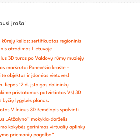
usi įrašai
 kūrėjų kelias: sertifikuotas regioninis
inis atradimas Lietuvoje
alus 3D turas po Valdovų rūmų muziejų
os maršrutai Panevėžio krašte –
ite objektus ir įdomias vietoves!
. liepos 12 d. įstaigos dalininkų
nkime pristatomas patvirtintas VšĮ 3D
s Lyčių lygybės planas.
uotas Vilniaus 3D žemėlapis spalvinti
us „Atžalyno“ mokykla‐darželis
mo kokybės gerinimas virtualių aplinkų
dymo priemonių pagalba“