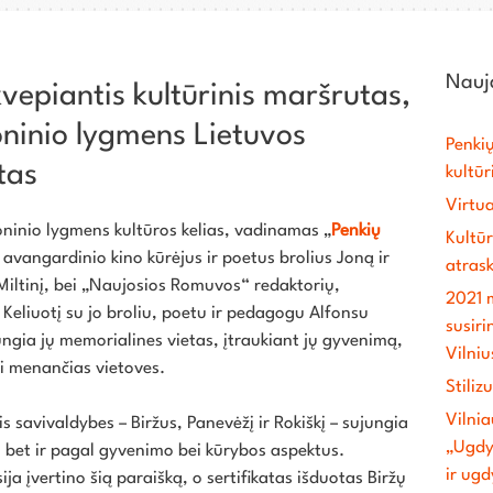
Nauja
įkvepiantis kultūrinis maršrutas,
oninio lygmens Lietuvos
Penkių
atas
kultūr
Virtu
oninio lygmens kultūros kelias, vadinamas „
Penkių
Kultūr
ia avangardinio kino kūrėjus ir poetus brolius Joną ir
atrask
Miltinį, bei „Naujosios Romuvos“ redaktorių,
2021 m
 Keliuotį su jo broliu, poetu ir pedagogu Alfonsu
susiri
jungia jų memorialines vietas, įtraukiant jų gyvenimą,
Vilniu
ei menančias vietoves.
Stiliz
Vilnia
ris savivaldybes – Biržus, Panevėžį ir Rokiškį – sujungia
„Ugdy
, bet ir pagal gyvenimo bei kūrybos aspektus.
ir ug
ija įvertino šią paraišką, o sertifikatas išduotas Biržų