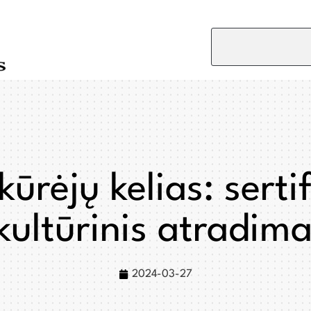
kūrėjų kelias: serti
kultūrinis atradim
2024-03-27