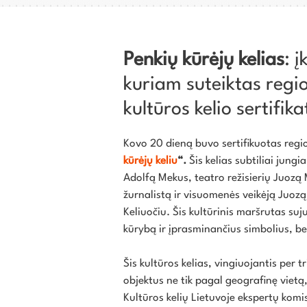
Penkių kūrėjų kelias
: 
kuriam suteiktas regi
kultūros kelio sertifik
Kovo 20 dieną buvo sertifikuotas regi
kūrėjų keliu
“.
Šis kelias subtiliai jung
Adolfą Mekus, teatro režisierių Juozą 
žurnalistą ir visuomenės veikėją Juozą
Keliuočiu. Šis kultūrinis maršrutas su
kūrybą ir įprasminančius simbolius, b
Šis kultūros kelias, vingiuojantis per t
objektus ne tik pagal geografinę vietą
Kultūros kelių Lietuvoje ekspertų komis