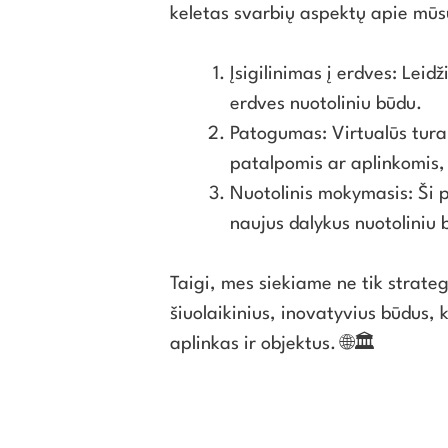
keletas svarbių aspektų apie mūsų
Įsigilinimas į erdves: Leid
erdves nuotoliniu būdu.
Patogumas: Virtualūs turai
patalpomis ar aplinkomis,
Nuotolinis mokymasis: Ši p
naujus dalykus nuotoliniu 
Taigi, mes siekiame ne tik strate
šiuolaikinius, inovatyvius būdus, k
aplinkas ir objektus. 🌐🏛️