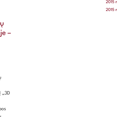
2015 
2015 
vų
je –
ų
Į „3D
bos
s