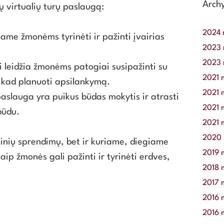
Arch
 virtualių turų paslaugą:
2024 
žiame žmonėms tyrinėti ir pažinti įvairias
2023 
2023 
 leidžia žmonėms patogiai susipažinti su
2021 
 kad planuoti apsilankymą.
2021 m
aslauga yra puikus būdas mokytis ir atrasti
2021 
būdu.
2021 
2020 
ginių sprendimų, bet ir kuriame, diegiame
2019 
aip žmonės gali pažinti ir tyrinėti erdves,
2018 
2017 
2016 
2016 