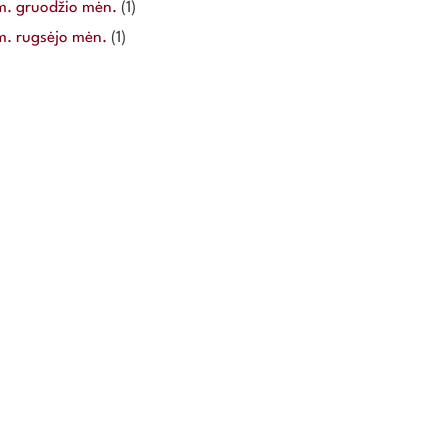
m. gruodžio mėn.
(1)
m. rugsėjo mėn.
(1)