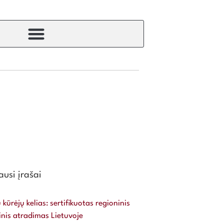
usi įrašai
 kūrėjų kelias: sertifikuotas regioninis
inis atradimas Lietuvoje