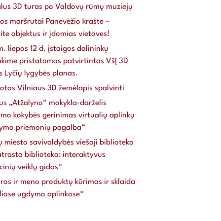
alus 3D turas po Valdovų rūmų muziejų
os maršrutai Panevėžio krašte –
ite objektus ir įdomias vietoves!
. liepos 12 d. įstaigos dalininkų
nkime pristatomas patvirtintas VšĮ 3D
s Lyčių lygybės planas.
uotas Vilniaus 3D žemėlapis spalvinti
us „Atžalyno“ mokykla‐darželis
mo kokybės gerinimas virtualių aplinkų
dymo priemonių pagalba“
ų miesto savivaldybės viešoji biblioteka
trasta biblioteka: interaktyvus
inių veiklų gidas“
ros ir meno produktų kūrimas ir sklaida
aliose ugdymo aplinkose“