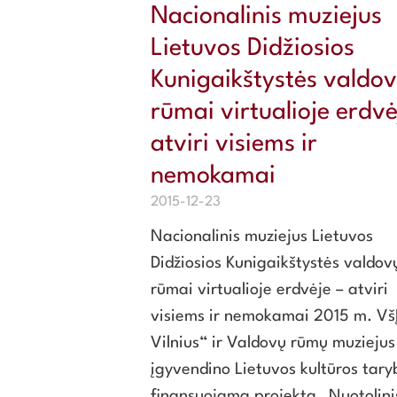
Nacionalinis muziejus
Lietuvos Didžiosios
Kunigaikštystės valdo
rūmai virtualioje erdvė
atviri visiems ir
nemokamai
2015-12-23
Nacionalinis muziejus Lietuvos
Didžiosios Kunigaikštystės valdov
rūmai virtualioje erdvėje – atviri
visiems ir nemokamai 2015 m. Vš
Vilnius“ ir Valdovų rūmų muziejus
įgyvendino Lietuvos kultūros tary
finansuojamą projektą „Nuotolini